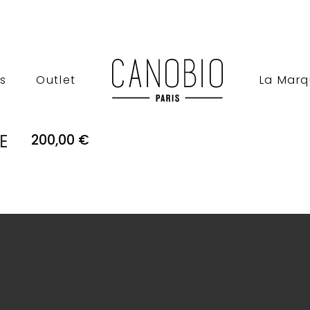
s
Outlet
La Mar
E
200,00 €