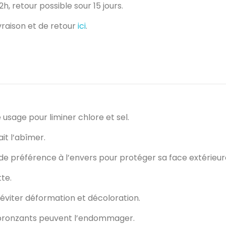
h, retour possible sour 15 jours.
ivraison et de retour
ici
.
sage pour liminer chlore et sel.
it l’abîmer.
 de préférence à l’envers pour protéger sa face extérieur
te.
r éviter déformation et décoloration.
utobronzants peuvent l’endommager.