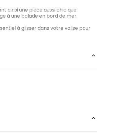
nt ainsi une pièce aussi chic que
lage à une balade en bord de mer.
sentiel à glisser dans votre valise pour
keyboard_arrow_up
keyboard_arrow_up