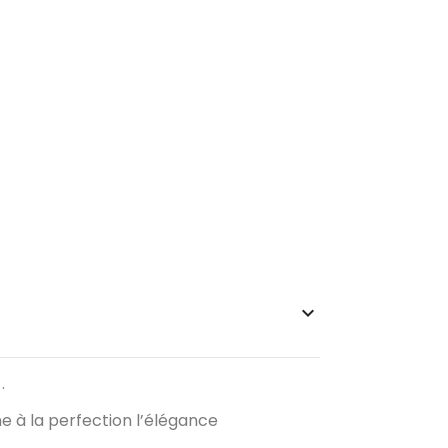
keyboard_arrow_up
.
e à la perfection l’élégance