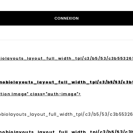
CONNEXION
ayouts_layout_full_width_tpl/c3/b5/53/c3b553261bd
biolayouts_layout_full_width_tpl/c3/b5/53/c3b5
ation Image" class="auth-image">
ayouts_layout_full_width_tpl/c3/b5/53/c3b553261bd
biolayouts_layout_full_width_tpl/c3/b5/53/c3b5