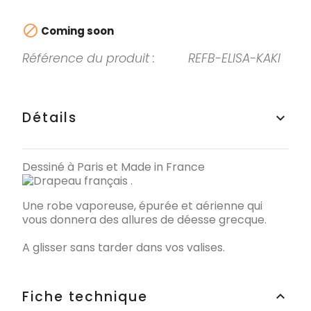

Coming soon
Référence du produit :
REFB-ELISA-KAKI
Détails
keyboard_arrow_up
Dessiné à Paris et Made in France
.
Une robe vaporeuse, épurée et aérienne qui
vous donnera des allures de déesse grecque.
A glisser sans tarder dans vos valises.
Fiche technique
keyboard_arrow_up