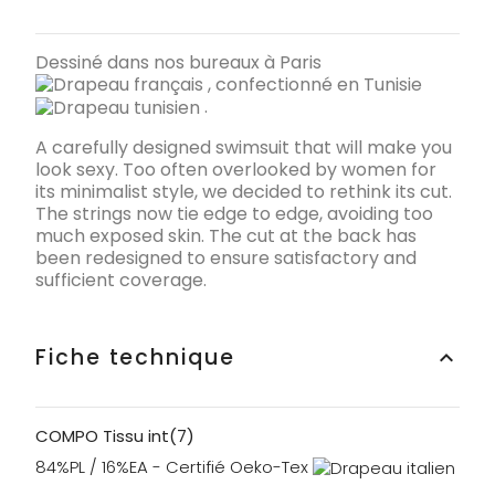
Dessiné dans nos bureaux à Paris
, confectionné en Tunisie
.
A carefully designed swimsuit that will make you
look sexy. Too often overlooked by women for
its minimalist style, we decided to rethink its cut.
The strings now tie edge to edge, avoiding too
much exposed skin. The cut at the back has
been redesigned to ensure satisfactory and
sufficient coverage.
Fiche technique
keyboard_arrow_up
COMPO Tissu int(7)
84%PL / 16%EA - Certifié Oeko-Tex