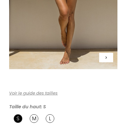
keyboard_arrow_right
Voir le guide des tailles
Taille du haut: S
S
M
L