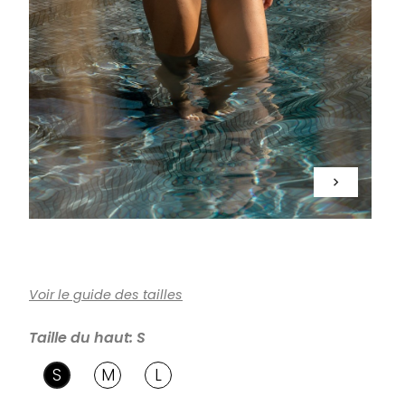
keyboard_arrow_right
Voir le guide des tailles
Taille du haut: S
S
M
L